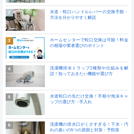
水道・蛇口ハンドルレバーの交換手順・
2
方法を分かりやすく解説
ホームセンターで蛇口交換は可能！料金
3
の相場や業者選びのポイント
洗濯機排水トラップ2種類や仕組みを解
4
説！知っておきたい機能や選び方
水道蛇口の先だけ交換！手順や泡沫キャ
5
ップの選び方・手入れ
洗濯機の排水口がくさすぎる！下水・汚
6
れの臭いの5つの原因と対策・予防策