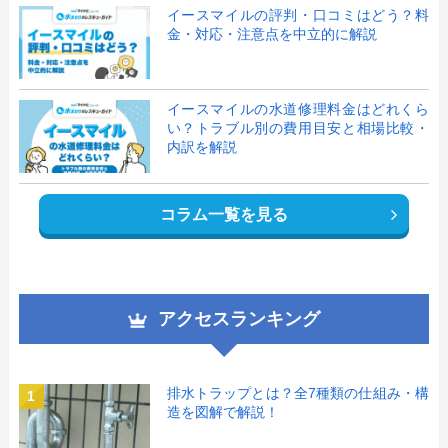
イースマイルの評判・口コミはどう？料
金・対応・注意点を中立的に解説
イースマイルの水道修理料金はどれくら
い？トラブル別の費用目安と相場比較・
内訳を解説
コラム一覧を見る
アクセスランキング
排水トラップとは？全7種類の仕組み・構
1
造を図解で解説！