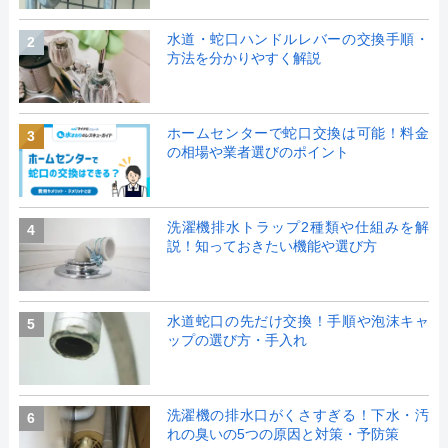
水道・蛇口ハンドルレバーの交換手順・
2
方法を分かりやすく解説
ホームセンターで蛇口交換は可能！料金
3
の相場や業者選びのポイント
洗濯機排水トラップ2種類や仕組みを解
4
説！知っておきたい機能や選び方
水道蛇口の先だけ交換！手順や泡沫キャ
5
ップの選び方・手入れ
洗濯機の排水口がくさすぎる！下水・汚
6
れの臭いの5つの原因と対策・予防策