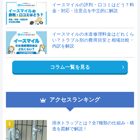
イースマイルの評判・口コミはどう？料
金・対応・注意点を中立的に解説
イースマイルの水道修理料金はどれくら
い？トラブル別の費用目安と相場比較・
内訳を解説
コラム一覧を見る
アクセスランキング
排水トラップとは？全7種類の仕組み・構
1
造を図解で解説！