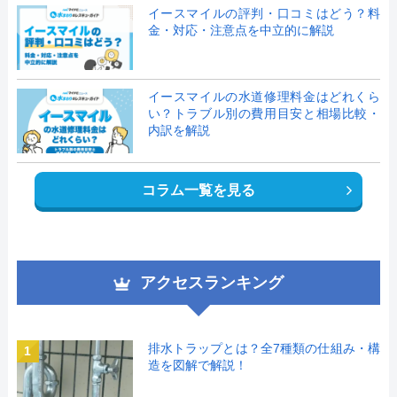
イースマイルの評判・口コミはどう？料
金・対応・注意点を中立的に解説
イースマイルの水道修理料金はどれくら
い？トラブル別の費用目安と相場比較・
内訳を解説
コラム一覧を見る
アクセスランキング
排水トラップとは？全7種類の仕組み・構
1
造を図解で解説！