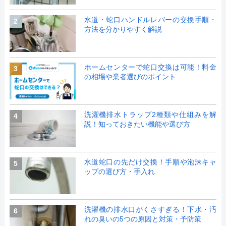
水道・蛇口ハンドルレバーの交換手順・
2
方法を分かりやすく解説
ホームセンターで蛇口交換は可能！料金
3
の相場や業者選びのポイント
洗濯機排水トラップ2種類や仕組みを解
4
説！知っておきたい機能や選び方
水道蛇口の先だけ交換！手順や泡沫キャ
5
ップの選び方・手入れ
洗濯機の排水口がくさすぎる！下水・汚
6
れの臭いの5つの原因と対策・予防策