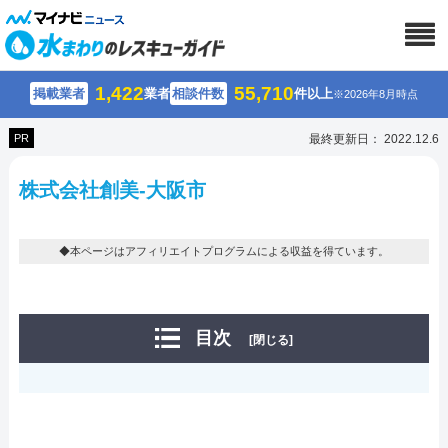
1,422
55,710
掲載業者
業者
相談件数
件以上
※2026年8月時点
PR
最終更新日： 2022.12.6
株式会社創美-大阪市
◆本ページはアフィリエイトプログラムによる収益を得ています。
目次
[閉じる]