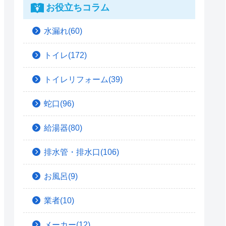
お役立ちコラム
水漏れ(60)
トイレ(172)
トイレリフォーム(39)
蛇口(96)
給湯器(80)
排水管・排水口(106)
お風呂(9)
業者(10)
メーカー(12)