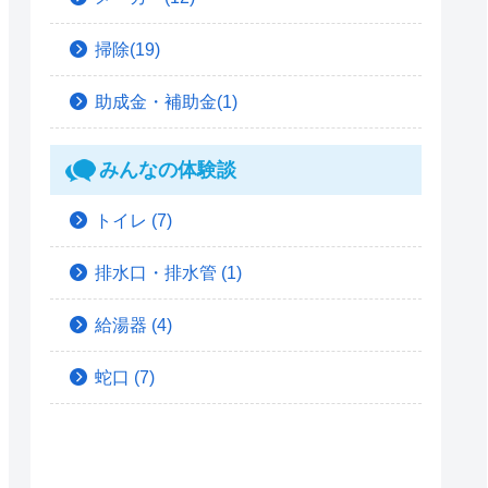
掃除(19)
助成金・補助金(1)
みんなの体験談
トイレ
(7)
排水口・排水管
(1)
給湯器
(4)
蛇口
(7)