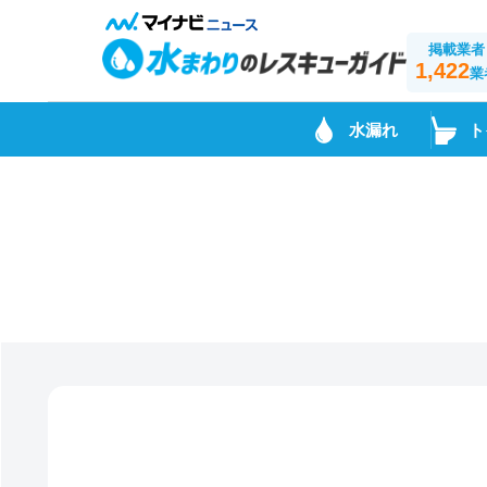
掲載業者
1,422
業
水漏れ
ト