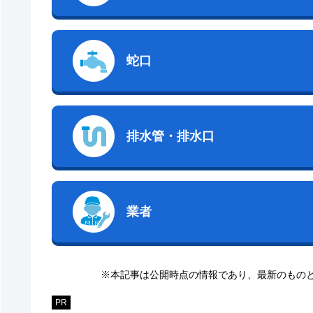
蛇口
排水管・排水口
業者
※本記事は公開時点の情報であり、最新のもの
PR