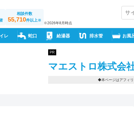
相談件数
55,710
者
件以上
※
※2026年8月時点
イレ
蛇口
給湯器
排水管
お風
PR
マエストロ株式会社
◆本ページはアフィリ