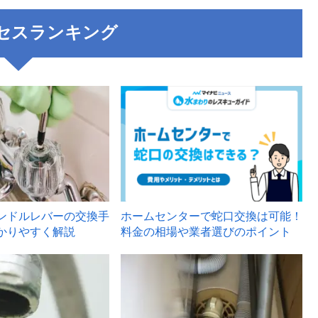
セスランキング
3
ンドルレバーの交換手
ホームセンターで蛇口交換は可能！
かりやすく解説
料金の相場や業者選びのポイント
6