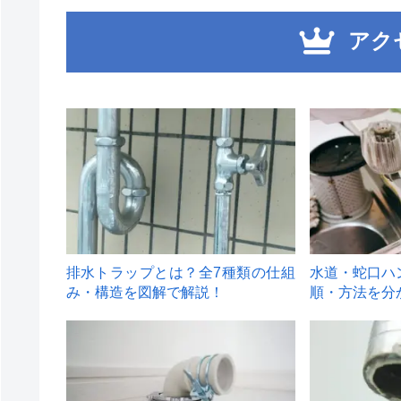
アク
1
2
排水トラップとは？全7種類の仕組
水道・蛇口ハ
み・構造を図解で解説！
順・方法を分
4
5