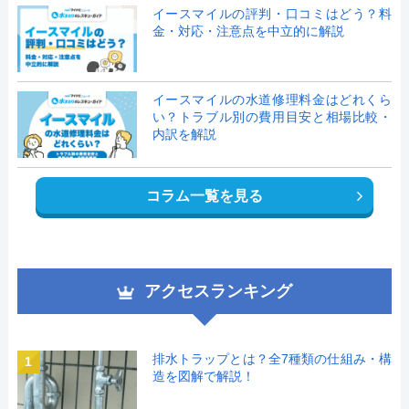
イースマイルの評判・口コミはどう？料
金・対応・注意点を中立的に解説
イースマイルの水道修理料金はどれくら
い？トラブル別の費用目安と相場比較・
内訳を解説
コラム一覧を見る
アクセスランキング
排水トラップとは？全7種類の仕組み・構
1
造を図解で解説！