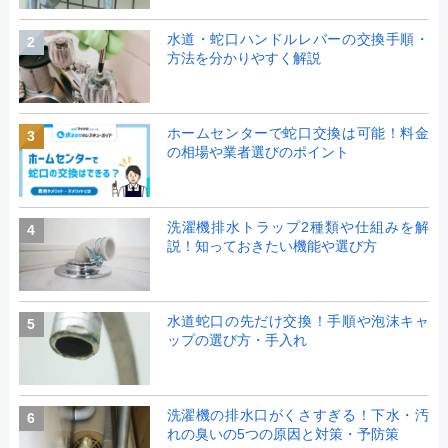
水道・蛇口ハンドルレバーの交換手順・
2
方法を分かりやすく解説
ホームセンターで蛇口交換は可能！料金
3
の相場や業者選びのポイント
洗濯機排水トラップ2種類や仕組みを解
4
説！知っておきたい機能や選び方
水道蛇口の先だけ交換！手順や泡沫キャ
5
ップの選び方・手入れ
洗濯機の排水口がくさすぎる！下水・汚
6
れの臭いの5つの原因と対策・予防策