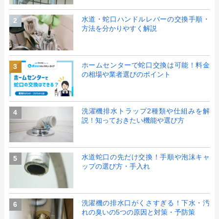
水道・蛇口ハンドルレバーの交換手順・
2
方法を分かりやすく解説
ホームセンターで蛇口交換は可能！料金
3
の相場や業者選びのポイント
洗濯機排水トラップ2種類や仕組みを解
4
説！知っておきたい機能や選び方
水道蛇口の先だけ交換！手順や泡沫キャ
5
ップの選び方・手入れ
洗濯機の排水口がくさすぎる！下水・汚
6
れの臭いの5つの原因と対策・予防策