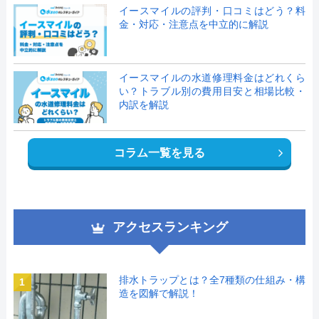
イースマイルの評判・口コミはどう？料
金・対応・注意点を中立的に解説
イースマイルの水道修理料金はどれくら
い？トラブル別の費用目安と相場比較・
内訳を解説
コラム一覧を見る
アクセスランキング
排水トラップとは？全7種類の仕組み・構
1
造を図解で解説！