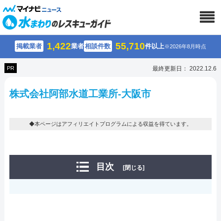
1,422
55,710
掲載業者
業者
相談件数
件以上
※2026年8月時点
PR
最終更新日： 2022.12.6
株式会社阿部水道工業所-大阪市
◆本ページはアフィリエイトプログラムによる収益を得ています。
目次
[閉じる]