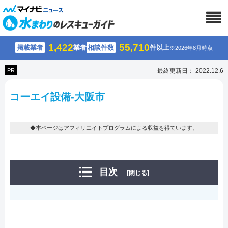
1,422
55,710
掲載業者
業者
相談件数
件以上
※2026年8月時点
PR
最終更新日： 2022.12.6
コーエイ設備-大阪市
◆本ページはアフィリエイトプログラムによる収益を得ています。
目次
[閉じる]