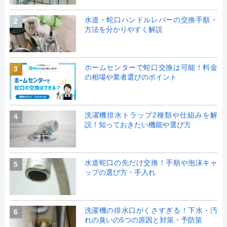
水道・蛇口ハンドルレバーの交換手順・
2
方法を分かりやすく解説
ホームセンターで蛇口交換は可能！料金
3
の相場や業者選びのポイント
洗濯機排水トラップ2種類や仕組みを解
4
説！知っておきたい機能や選び方
水道蛇口の先だけ交換！手順や泡沫キャ
5
ップの選び方・手入れ
洗濯機の排水口がくさすぎる！下水・汚
6
れの臭いの5つの原因と対策・予防策