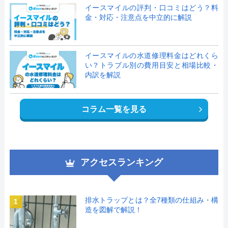
イースマイルの評判・口コミはどう？料
金・対応・注意点を中立的に解説
イースマイルの水道修理料金はどれくら
い？トラブル別の費用目安と相場比較・
内訳を解説
コラム一覧を見る
アクセスランキング
排水トラップとは？全7種類の仕組み・構
1
造を図解で解説！