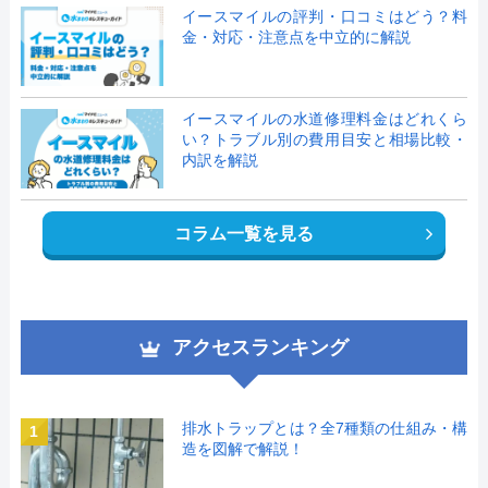
イースマイルの評判・口コミはどう？料
金・対応・注意点を中立的に解説
イースマイルの水道修理料金はどれくら
い？トラブル別の費用目安と相場比較・
内訳を解説
コラム一覧を見る
アクセスランキング
排水トラップとは？全7種類の仕組み・構
1
造を図解で解説！