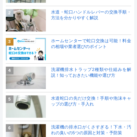
水道・蛇口ハンドルレバーの交換手順・
2
方法を分かりやすく解説
ホームセンターで蛇口交換は可能！料金
3
の相場や業者選びのポイント
洗濯機排水トラップ2種類や仕組みを解
4
説！知っておきたい機能や選び方
水道蛇口の先だけ交換！手順や泡沫キャ
5
ップの選び方・手入れ
洗濯機の排水口がくさすぎる！下水・汚
6
れの臭いの5つの原因と対策・予防策