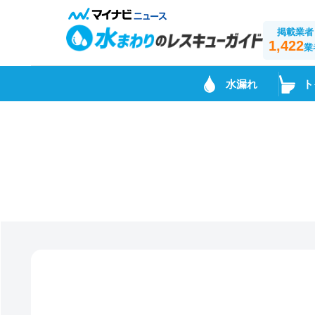
掲載業者
1,422
業
水漏れ
ト