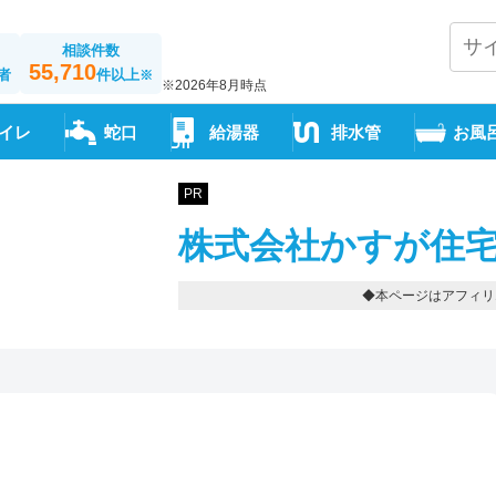
相談件数
55,710
者
件以上
※
※2026年8月時点
イレ
蛇口
給湯器
排水管
お風
PR
株式会社かすが住宅
◆本ページはアフィリ