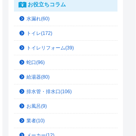
お役立ちコラム
水漏れ(60)
トイレ(172)
トイレリフォーム(39)
蛇口(96)
給湯器(80)
排水管・排水口(106)
お風呂(9)
業者(10)
メーカー(12)