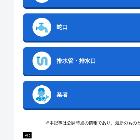
蛇口
排水管・排水口
業者
※本記事は公開時点の情報であり、最新のもの
PR