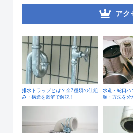
アク
1
2
排水トラップとは？全7種類の仕組
水道・蛇口ハ
み・構造を図解で解説！
順・方法を分
4
5