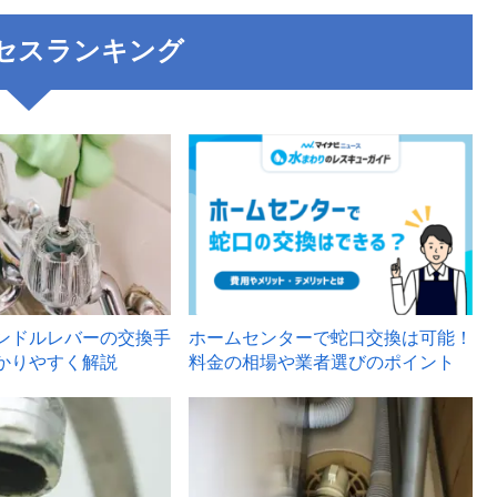
セスランキング
3
ンドルレバーの交換手
ホームセンターで蛇口交換は可能！
かりやすく解説
料金の相場や業者選びのポイント
6