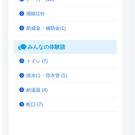
掃除(19)
助成金・補助金(1)
みんなの体験談
トイレ
(7)
排水口・排水管
(1)
給湯器
(4)
蛇口
(7)