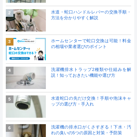
水道・蛇口ハンドルレバーの交換手順・
2
方法を分かりやすく解説
ホームセンターで蛇口交換は可能！料金
3
の相場や業者選びのポイント
洗濯機排水トラップ2種類や仕組みを解
4
説！知っておきたい機能や選び方
水道蛇口の先だけ交換！手順や泡沫キャ
5
ップの選び方・手入れ
洗濯機の排水口がくさすぎる！下水・汚
6
れの臭いの5つの原因と対策・予防策