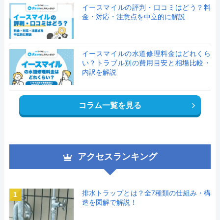
イースマイルの評判・口コミはどう？料
金・対応・注意点を中立的に解説
イースマイルの水道修理料金はどれくら
い？トラブル別の費用目安と相場比較・
内訳を解説
コラム一覧を見る
アクセスランキング
排水トラップとは？全7種類の仕組み・構
1
造を図解で解説！