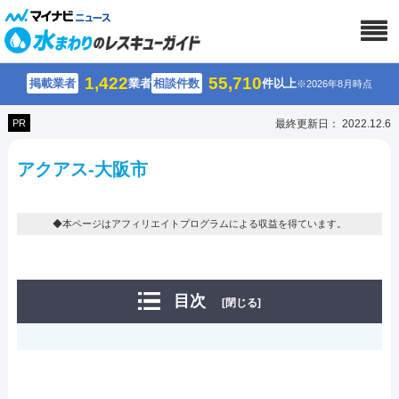
1,422
55,710
掲載業者
業者
相談件数
件以上
※2026年8月時点
PR
最終更新日： 2022.12.6
アクアス-大阪市
◆本ページはアフィリエイトプログラムによる収益を得ています。
目次
[閉じる]