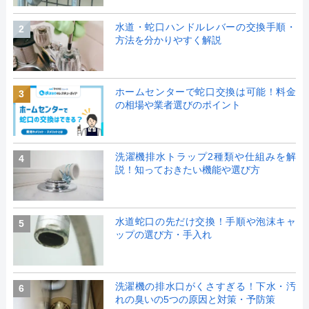
水道・蛇口ハンドルレバーの交換手順・
2
方法を分かりやすく解説
ホームセンターで蛇口交換は可能！料金
3
の相場や業者選びのポイント
洗濯機排水トラップ2種類や仕組みを解
4
説！知っておきたい機能や選び方
水道蛇口の先だけ交換！手順や泡沫キャ
5
ップの選び方・手入れ
洗濯機の排水口がくさすぎる！下水・汚
6
れの臭いの5つの原因と対策・予防策