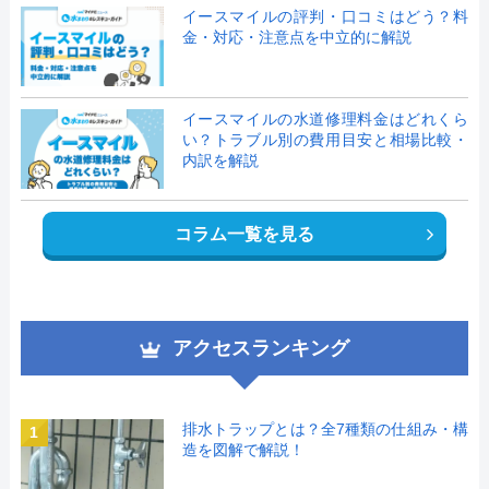
イースマイルの評判・口コミはどう？料
金・対応・注意点を中立的に解説
イースマイルの水道修理料金はどれくら
い？トラブル別の費用目安と相場比較・
内訳を解説
コラム一覧を見る
アクセスランキング
排水トラップとは？全7種類の仕組み・構
1
造を図解で解説！