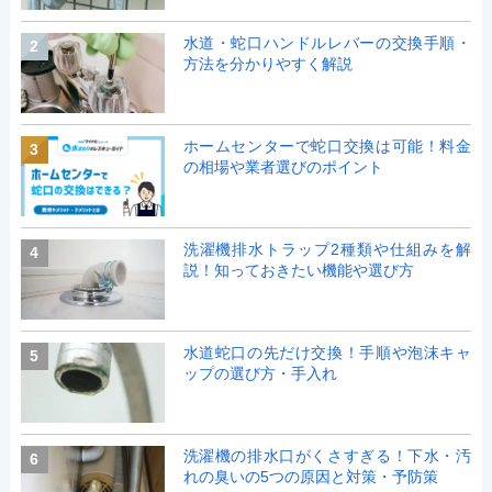
水道・蛇口ハンドルレバーの交換手順・
2
方法を分かりやすく解説
ホームセンターで蛇口交換は可能！料金
3
の相場や業者選びのポイント
洗濯機排水トラップ2種類や仕組みを解
4
説！知っておきたい機能や選び方
水道蛇口の先だけ交換！手順や泡沫キャ
5
ップの選び方・手入れ
洗濯機の排水口がくさすぎる！下水・汚
6
れの臭いの5つの原因と対策・予防策