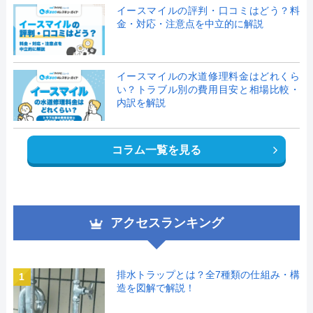
イースマイルの評判・口コミはどう？料
金・対応・注意点を中立的に解説
イースマイルの水道修理料金はどれくら
い？トラブル別の費用目安と相場比較・
内訳を解説
コラム一覧を見る
アクセスランキング
排水トラップとは？全7種類の仕組み・構
1
造を図解で解説！