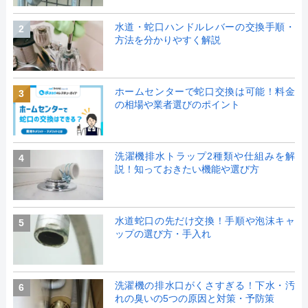
水道・蛇口ハンドルレバーの交換手順・
2
方法を分かりやすく解説
ホームセンターで蛇口交換は可能！料金
3
の相場や業者選びのポイント
洗濯機排水トラップ2種類や仕組みを解
4
説！知っておきたい機能や選び方
水道蛇口の先だけ交換！手順や泡沫キャ
5
ップの選び方・手入れ
洗濯機の排水口がくさすぎる！下水・汚
6
れの臭いの5つの原因と対策・予防策