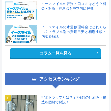
イースマイルの評判・口コミはどう？料
金・対応・注意点を中立的に解説
イースマイルの水道修理料金はどれくら
い？トラブル別の費用目安と相場比較・
内訳を解説
コラム一覧を見る
アクセスランキング
排水トラップとは？全7種類の仕組み・構
1
造を図解で解説！