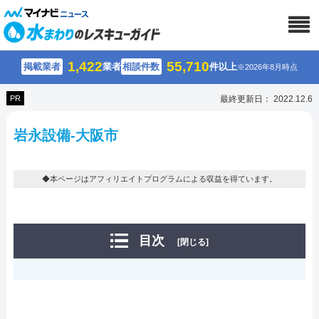
1,422
55,710
掲載業者
業者
相談件数
件以上
※2026年8月時点
PR
最終更新日： 2022.12.6
岩永設備-大阪市
◆本ページはアフィリエイトプログラムによる収益を得ています。
目次
[閉じる]