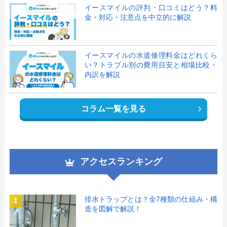
イースマイルの評判・口コミはどう？料
金・対応・注意点を中立的に解説
イースマイルの水道修理料金はどれくら
い？トラブル別の費用目安と相場比較・
内訳を解説
コラム一覧を見る
アクセスランキング
排水トラップとは？全7種類の仕組み・構
1
造を図解で解説！