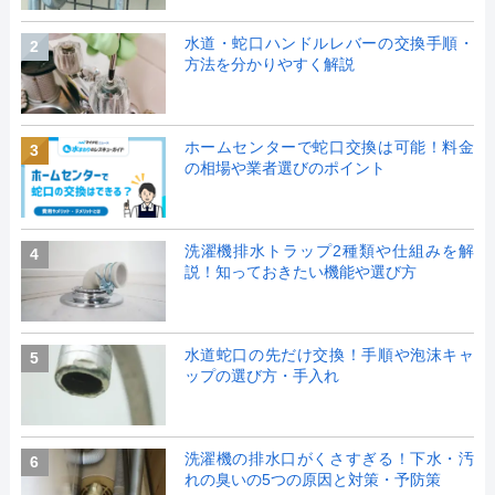
水道・蛇口ハンドルレバーの交換手順・
2
方法を分かりやすく解説
ホームセンターで蛇口交換は可能！料金
3
の相場や業者選びのポイント
洗濯機排水トラップ2種類や仕組みを解
4
説！知っておきたい機能や選び方
水道蛇口の先だけ交換！手順や泡沫キャ
5
ップの選び方・手入れ
洗濯機の排水口がくさすぎる！下水・汚
6
れの臭いの5つの原因と対策・予防策