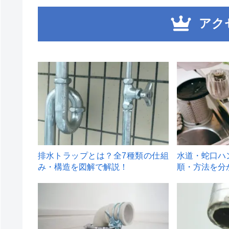
アク
1
2
排水トラップとは？全7種類の仕組
水道・蛇口ハ
み・構造を図解で解説！
順・方法を分
4
5