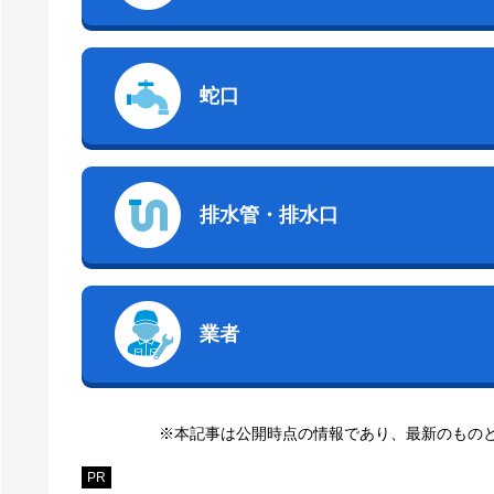
蛇口
排水管・排水口
業者
※本記事は公開時点の情報であり、最新のもの
PR