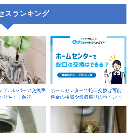
セスランキング
3
ンドルレバーの交換手
ホームセンターで蛇口交換は可能！
かりやすく解説
料金の相場や業者選びのポイント
6