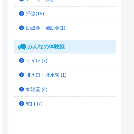
掃除(19)
助成金・補助金(1)
みんなの体験談
トイレ
(7)
排水口・排水管
(1)
給湯器
(4)
蛇口
(7)