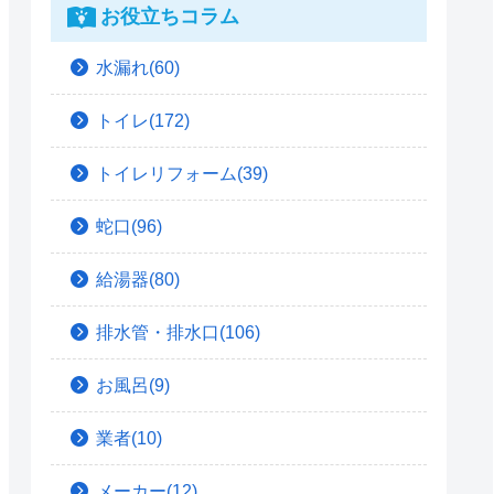
お役立ちコラム
水漏れ(60)
トイレ(172)
トイレリフォーム(39)
蛇口(96)
給湯器(80)
排水管・排水口(106)
お風呂(9)
業者(10)
メーカー(12)