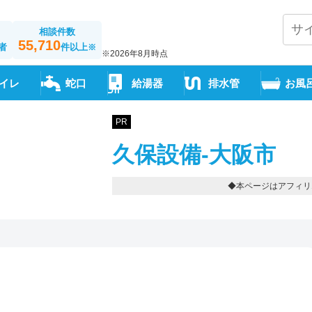
相談件数
55,710
者
件以上
※
※2026年8月時点
イレ
蛇口
給湯器
排水管
お風
PR
久保設備-大阪市
◆本ページはアフィリ