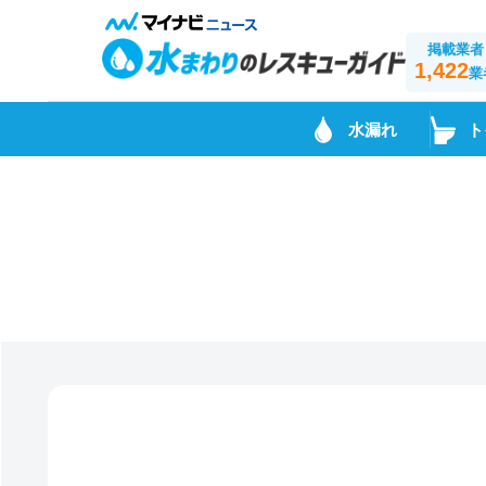
掲載業者
1,422
業
水漏れ
ト