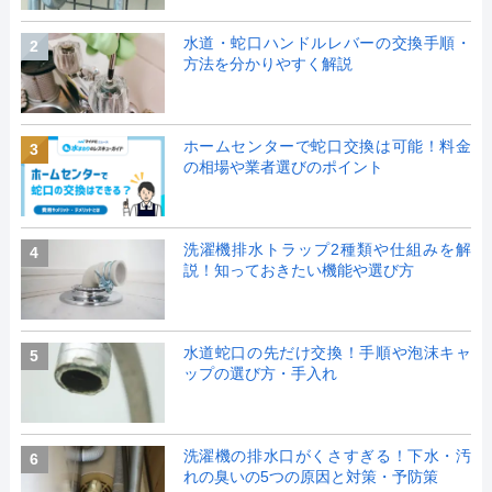
水道・蛇口ハンドルレバーの交換手順・
2
方法を分かりやすく解説
ホームセンターで蛇口交換は可能！料金
3
の相場や業者選びのポイント
洗濯機排水トラップ2種類や仕組みを解
4
説！知っておきたい機能や選び方
水道蛇口の先だけ交換！手順や泡沫キャ
5
ップの選び方・手入れ
洗濯機の排水口がくさすぎる！下水・汚
6
れの臭いの5つの原因と対策・予防策