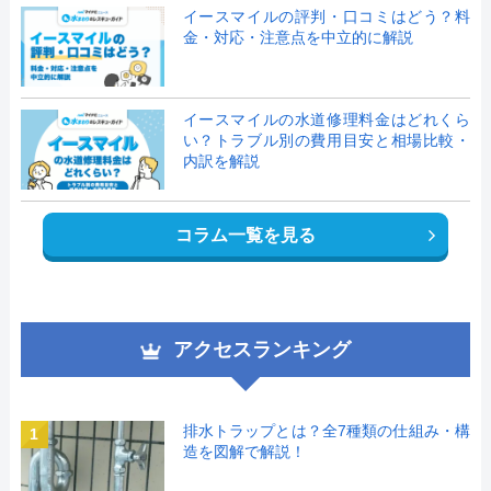
イースマイルの評判・口コミはどう？料
金・対応・注意点を中立的に解説
イースマイルの水道修理料金はどれくら
い？トラブル別の費用目安と相場比較・
内訳を解説
コラム一覧を見る
アクセスランキング
排水トラップとは？全7種類の仕組み・構
1
造を図解で解説！