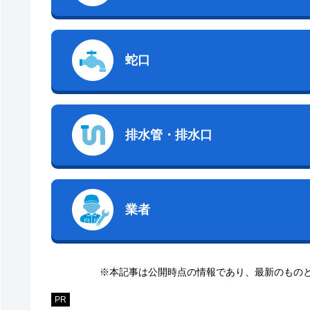
蛇口
排水管・排水口
業者
※本記事は公開時点の情報であり、最新のもの
PR