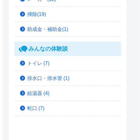
掃除(19)
助成金・補助金(1)
みんなの体験談
トイレ
(7)
排水口・排水管
(1)
給湯器
(4)
蛇口
(7)