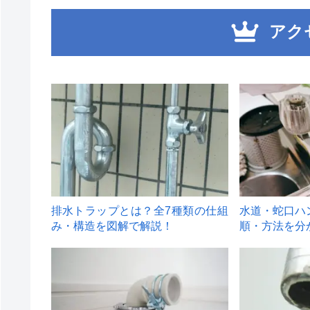
アク
1
2
排水トラップとは？全7種類の仕組
水道・蛇口ハ
み・構造を図解で解説！
順・方法を分
4
5