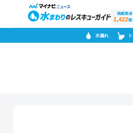
掲載業者
1,422
業
水漏れ
ト