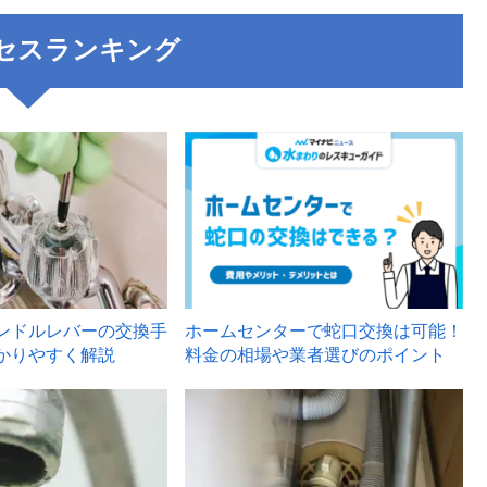
セスランキング
3
ンドルレバーの交換手
ホームセンターで蛇口交換は可能！
かりやすく解説
料金の相場や業者選びのポイント
6