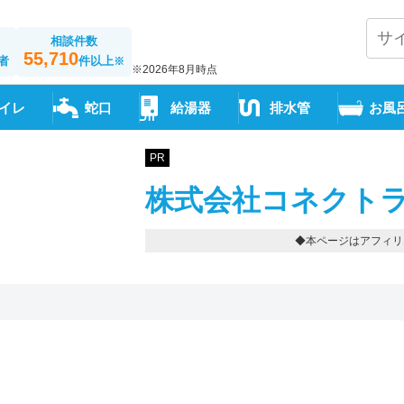
相談件数
55,710
者
件以上
※
※2026年8月時点
イレ
蛇口
給湯器
排水管
お風
PR
株式会社コネクトラ
◆本ページはアフィリ