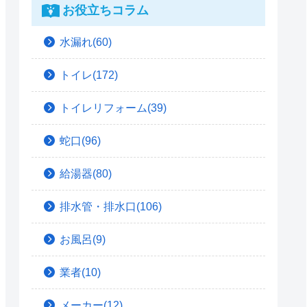
お役立ちコラム
水漏れ(60)
トイレ(172)
トイレリフォーム(39)
蛇口(96)
給湯器(80)
排水管・排水口(106)
お風呂(9)
業者(10)
メーカー(12)