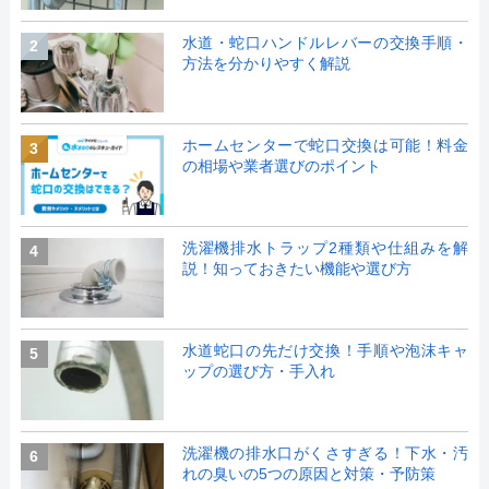
水道・蛇口ハンドルレバーの交換手順・
2
方法を分かりやすく解説
ホームセンターで蛇口交換は可能！料金
3
の相場や業者選びのポイント
洗濯機排水トラップ2種類や仕組みを解
4
説！知っておきたい機能や選び方
水道蛇口の先だけ交換！手順や泡沫キャ
5
ップの選び方・手入れ
洗濯機の排水口がくさすぎる！下水・汚
6
れの臭いの5つの原因と対策・予防策