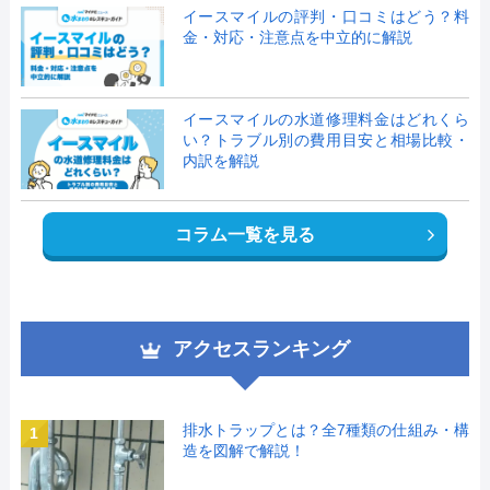
イースマイルの評判・口コミはどう？料
金・対応・注意点を中立的に解説
イースマイルの水道修理料金はどれくら
い？トラブル別の費用目安と相場比較・
内訳を解説
コラム一覧を見る
アクセスランキング
排水トラップとは？全7種類の仕組み・構
1
造を図解で解説！