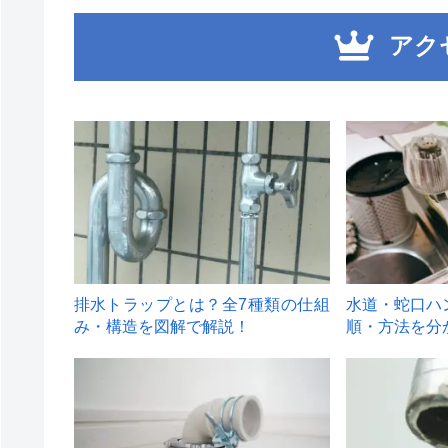
アク
1
2
排水トラップとは？全7種類の仕組
水道・蛇口ハ
み・構造を図解で解説！
順・方法を分
4
5