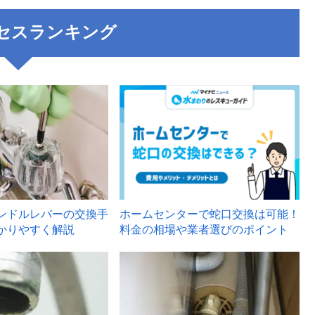
セスランキング
3
ンドルレバーの交換手
ホームセンターで蛇口交換は可能！
かりやすく解説
料金の相場や業者選びのポイント
6