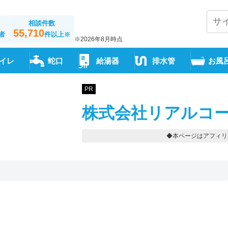
相談件数
55,710
者
件以上
※
※2026年8月時点
イレ
蛇口
給湯器
排水管
お風
PR
株式会社リアルコー
◆本ページはアフィリ