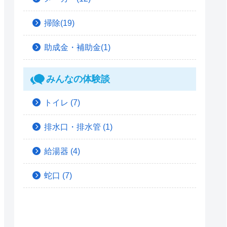
掃除(19)
助成金・補助金(1)
みんなの体験談
トイレ
(7)
排水口・排水管
(1)
給湯器
(4)
蛇口
(7)