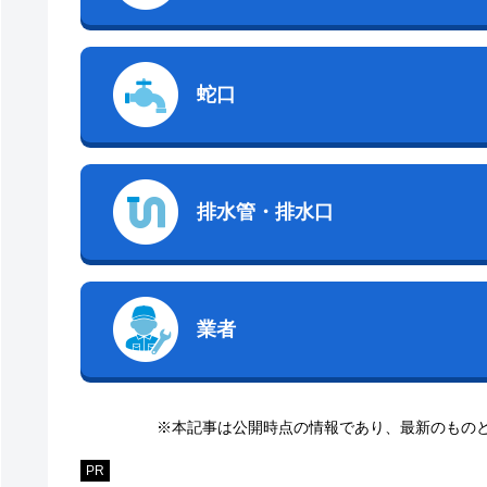
蛇口
排水管・排水口
業者
※本記事は公開時点の情報であり、最新のもの
PR