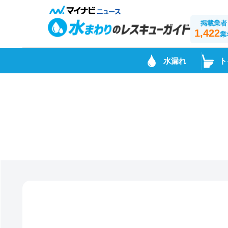
掲載業者
1,422
業
水漏れ
ト