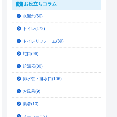
お役立ちコラム
水漏れ(60)
トイレ(172)
トイレリフォーム(39)
蛇口(96)
給湯器(80)
排水管・排水口(106)
お風呂(9)
業者(10)
メーカー(12)