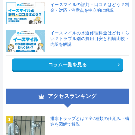
イースマイルの評判・口コミはどう？料
金・対応・注意点を中立的に解説
イースマイルの水道修理料金はどれくら
い？トラブル別の費用目安と相場比較・
内訳を解説
コラム一覧を見る
アクセスランキング
排水トラップとは？全7種類の仕組み・構
1
造を図解で解説！