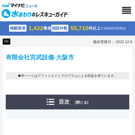
1,422
55,710
掲載業者
業者
相談件数
件以上
※2026年8月時点
PR
最終更新日： 2022.12.6
有限会社宮武設備-大阪市
◆本ページはアフィリエイトプログラムによる収益を得ています。
目次
[閉じる]