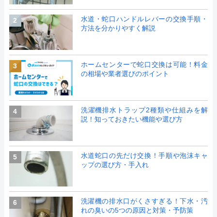
水道・蛇口ハンドルレバーの交換手順・
2
方法を分かりやすく解説
ホームセンターで蛇口交換は可能！料金
3
の相場や業者選びのポイント
洗濯機排水トラップ2種類や仕組みを解
4
説！知っておきたい機能や選び方
水道蛇口の先だけ交換！手順や泡沫キャ
5
ップの選び方・手入れ
洗濯機の排水口がくさすぎる！下水・汚
6
れの臭いの5つの原因と対策・予防策