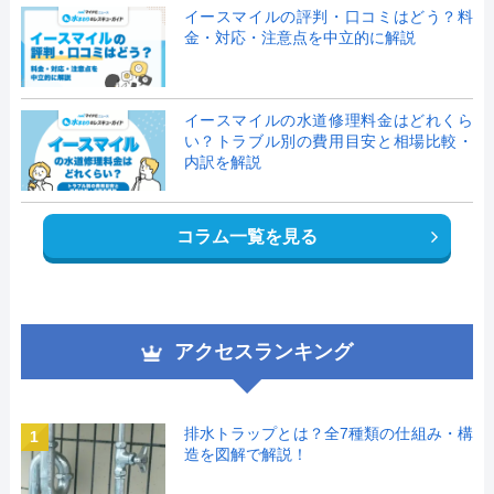
イースマイルの評判・口コミはどう？料
金・対応・注意点を中立的に解説
イースマイルの水道修理料金はどれくら
い？トラブル別の費用目安と相場比較・
内訳を解説
コラム一覧を見る
アクセスランキング
排水トラップとは？全7種類の仕組み・構
1
造を図解で解説！