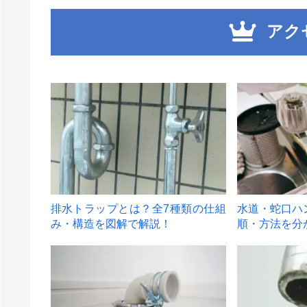
アク
1
2
排水トラップとは？全7種類の仕組
水道・蛇口ハ
み・構造を図解で解説！
順・方法を分
4
5