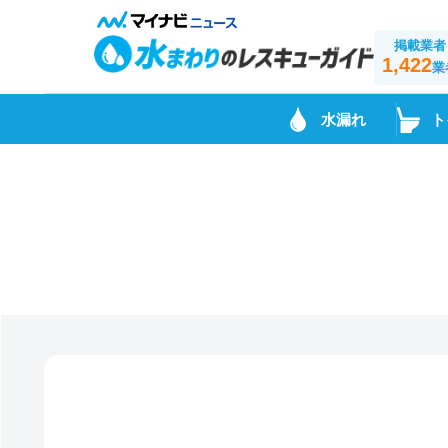
掲載業者
1,422
業
水漏れ
ト