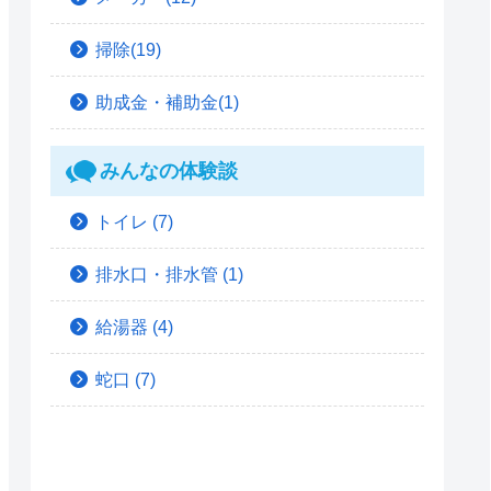
掃除(19)
助成金・補助金(1)
みんなの体験談
トイレ
(7)
排水口・排水管
(1)
給湯器
(4)
蛇口
(7)