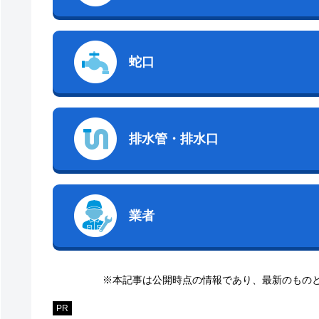
蛇口
排水管・排水口
業者
※本記事は公開時点の情報であり、最新のもの
PR