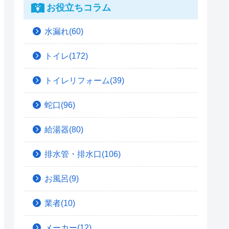
お役立ちコラム
水漏れ(60)
トイレ(172)
トイレリフォーム(39)
蛇口(96)
給湯器(80)
排水管・排水口(106)
お風呂(9)
業者(10)
メーカー(12)