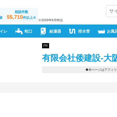
相談件数
55,710
者
件以上
※
※2026年8月時点
イレ
蛇口
給湯器
排水管
お風
PR
有限会社倭建設-大
◆本ページはアフィリ