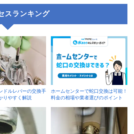
セスランキング
3
ンドルレバーの交換手
ホームセンターで蛇口交換は可能！
かりやすく解説
料金の相場や業者選びのポイント
6