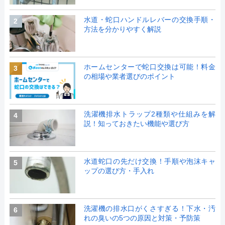
水道・蛇口ハンドルレバーの交換手順・
2
方法を分かりやすく解説
ホームセンターで蛇口交換は可能！料金
3
の相場や業者選びのポイント
洗濯機排水トラップ2種類や仕組みを解
4
説！知っておきたい機能や選び方
水道蛇口の先だけ交換！手順や泡沫キャ
5
ップの選び方・手入れ
洗濯機の排水口がくさすぎる！下水・汚
6
れの臭いの5つの原因と対策・予防策