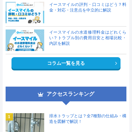
イースマイルの評判・口コミはどう？料
金・対応・注意点を中立的に解説
イースマイルの水道修理料金はどれくら
い？トラブル別の費用目安と相場比較・
内訳を解説
コラム一覧を見る
アクセスランキング
排水トラップとは？全7種類の仕組み・構
1
造を図解で解説！