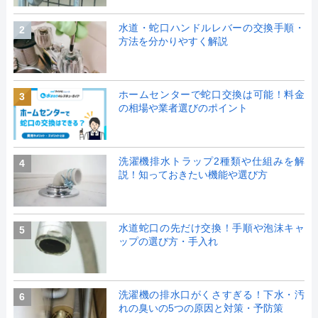
水道・蛇口ハンドルレバーの交換手順・
2
方法を分かりやすく解説
ホームセンターで蛇口交換は可能！料金
3
の相場や業者選びのポイント
洗濯機排水トラップ2種類や仕組みを解
4
説！知っておきたい機能や選び方
水道蛇口の先だけ交換！手順や泡沫キャ
5
ップの選び方・手入れ
洗濯機の排水口がくさすぎる！下水・汚
6
れの臭いの5つの原因と対策・予防策