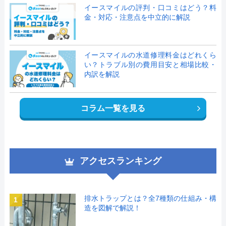
イースマイルの評判・口コミはどう？料
金・対応・注意点を中立的に解説
イースマイルの水道修理料金はどれくら
い？トラブル別の費用目安と相場比較・
内訳を解説
コラム一覧を見る
アクセスランキング
排水トラップとは？全7種類の仕組み・構
1
造を図解で解説！