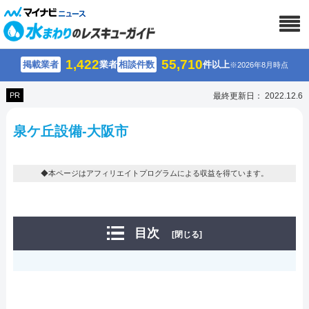
1,422
55,710
掲載業者
業者
相談件数
件以上
※2026年8月時点
PR
最終更新日： 2022.12.6
泉ケ丘設備-大阪市
◆本ページはアフィリエイトプログラムによる収益を得ています。
目次
[閉じる]