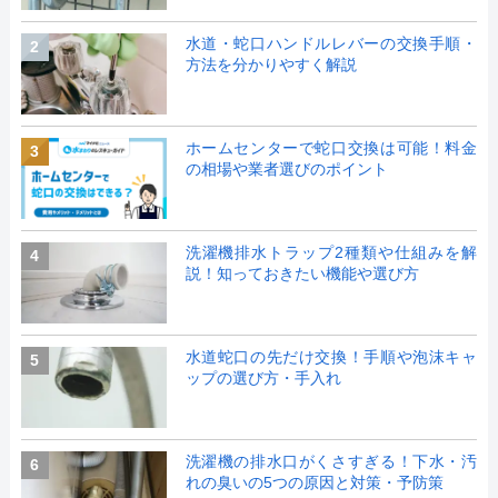
水道・蛇口ハンドルレバーの交換手順・
2
方法を分かりやすく解説
ホームセンターで蛇口交換は可能！料金
3
の相場や業者選びのポイント
洗濯機排水トラップ2種類や仕組みを解
4
説！知っておきたい機能や選び方
水道蛇口の先だけ交換！手順や泡沫キャ
5
ップの選び方・手入れ
洗濯機の排水口がくさすぎる！下水・汚
6
れの臭いの5つの原因と対策・予防策