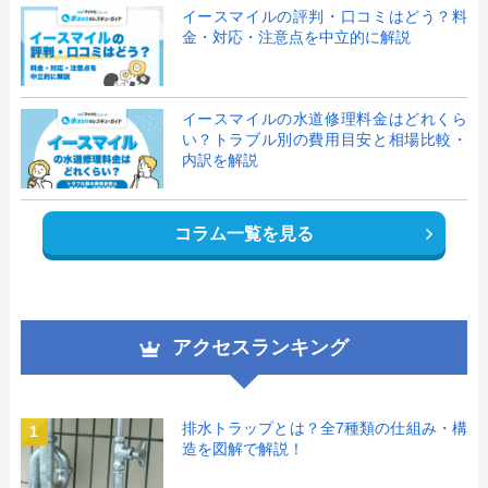
イースマイルの評判・口コミはどう？料
金・対応・注意点を中立的に解説
イースマイルの水道修理料金はどれくら
い？トラブル別の費用目安と相場比較・
内訳を解説
コラム一覧を見る
アクセスランキング
排水トラップとは？全7種類の仕組み・構
1
造を図解で解説！