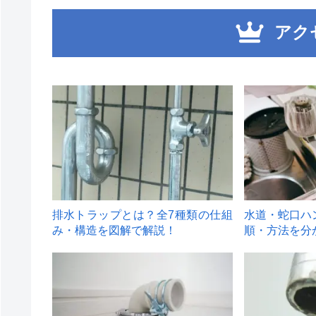
アク
1
2
排水トラップとは？全7種類の仕組
水道・蛇口ハ
み・構造を図解で解説！
順・方法を分
4
5