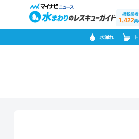
掲載業者
1,422
業
水漏れ
ト