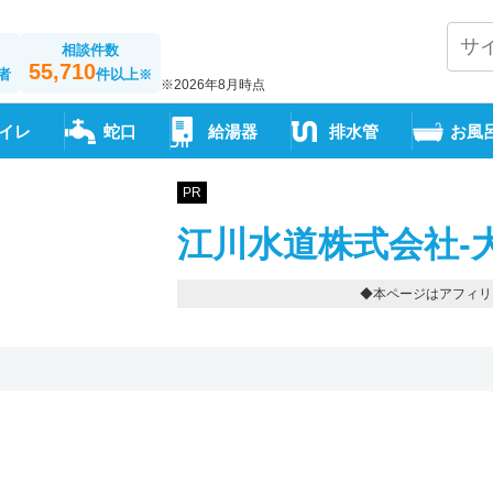
相談件数
55,710
者
件以上
※
※2026年8月時点
イレ
蛇口
給湯器
排水管
お風
PR
江川水道株式会社-
◆本ページはアフィリ