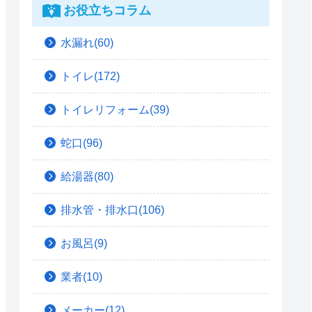
お役立ちコラム
水漏れ(60)
トイレ(172)
トイレリフォーム(39)
蛇口(96)
給湯器(80)
排水管・排水口(106)
お風呂(9)
業者(10)
メーカー(12)