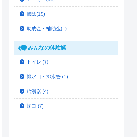
掃除(19)
助成金・補助金(1)
みんなの体験談
トイレ
(7)
排水口・排水管
(1)
給湯器
(4)
蛇口
(7)