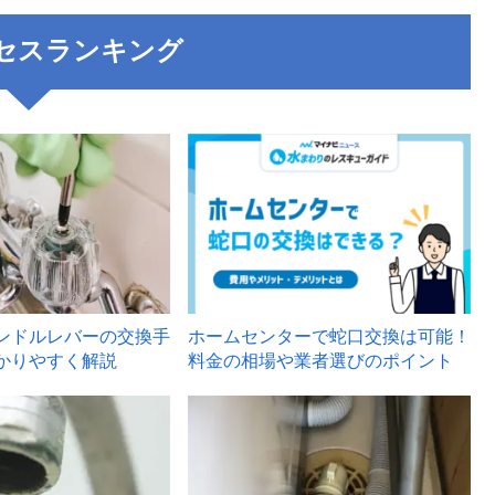
セスランキング
3
ンドルレバーの交換手
ホームセンターで蛇口交換は可能！
かりやすく解説
料金の相場や業者選びのポイント
6