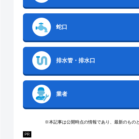
蛇口
排水管・排水口
業者
※本記事は公開時点の情報であり、最新のもの
PR