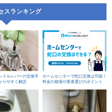
セスランキング
3
ンドルレバーの交換手
ホームセンターで蛇口交換は可能！
かりやすく解説
料金の相場や業者選びのポイント
6