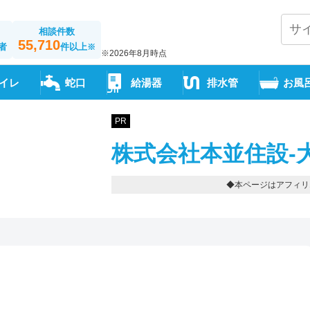
相談件数
55,710
者
件以上
※
※2026年8月時点
イレ
蛇口
給湯器
排水管
お風
PR
株式会社本並住設-
◆本ページはアフィリ