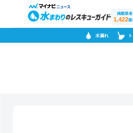
掲載業者
1,422
業
水漏れ
ト