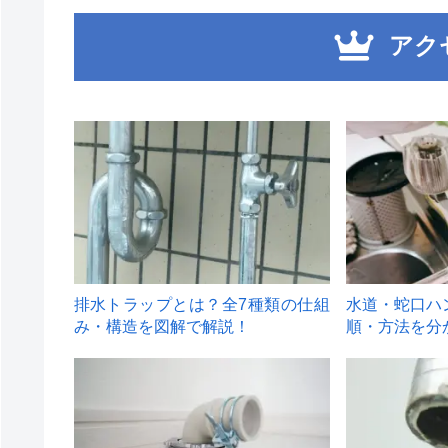
アク
1
2
排水トラップとは？全7種類の仕組
水道・蛇口ハ
み・構造を図解で解説！
順・方法を分
4
5