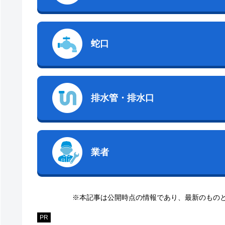
蛇口
排水管・排水口
業者
※本記事は公開時点の情報であり、最新のもの
PR