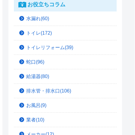
お役立ちコラム
水漏れ(60)
トイレ(172)
トイレリフォーム(39)
蛇口(96)
給湯器(80)
排水管・排水口(106)
お風呂(9)
業者(10)
メーカー(12)