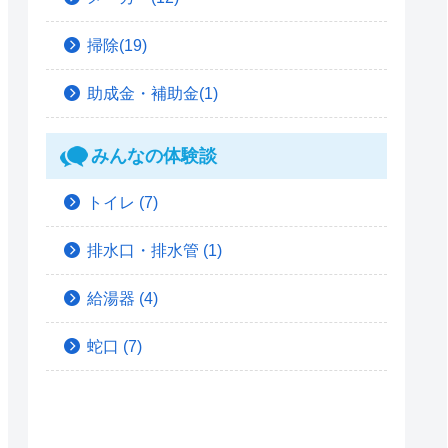
掃除(19)
助成金・補助金(1)
みんなの体験談
トイレ
(7)
排水口・排水管
(1)
給湯器
(4)
蛇口
(7)