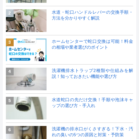
水道・蛇口ハンドルレバーの交換手順・
2
方法を分かりやすく解説
ホームセンターで蛇口交換は可能！料金
3
の相場や業者選びのポイント
洗濯機排水トラップ2種類や仕組みを解
4
説！知っておきたい機能や選び方
水道蛇口の先だけ交換！手順や泡沫キャ
5
ップの選び方・手入れ
洗濯機の排水口がくさすぎる！下水・汚
6
れの臭いの5つの原因と対策・予防策