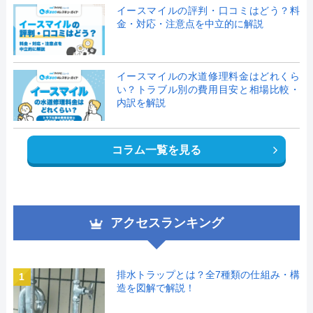
イースマイルの評判・口コミはどう？料
金・対応・注意点を中立的に解説
イースマイルの水道修理料金はどれくら
い？トラブル別の費用目安と相場比較・
内訳を解説
コラム一覧を見る
アクセスランキング
排水トラップとは？全7種類の仕組み・構
1
造を図解で解説！