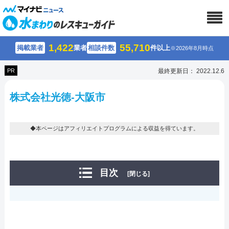
1,422
55,710
掲載業者
業者
相談件数
件以上
※2026年8月時点
PR
最終更新日： 2022.12.6
株式会社光徳-大阪市
◆本ページはアフィリエイトプログラムによる収益を得ています。
目次
[閉じる]