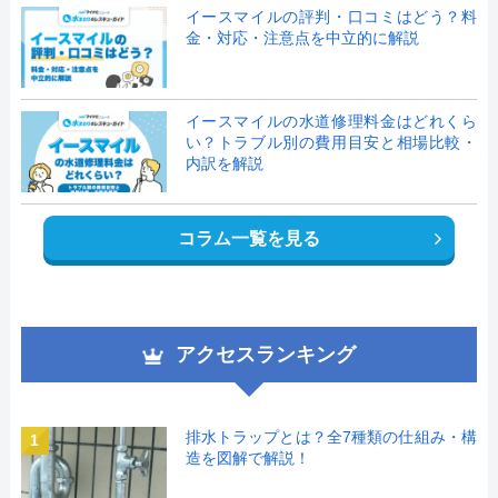
イースマイルの評判・口コミはどう？料
金・対応・注意点を中立的に解説
イースマイルの水道修理料金はどれくら
い？トラブル別の費用目安と相場比較・
内訳を解説
コラム一覧を見る
アクセスランキング
排水トラップとは？全7種類の仕組み・構
1
造を図解で解説！