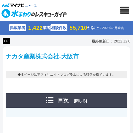
1,422
55,710
掲載業者
業者
相談件数
件以上
※2026年8月時点
PR
最終更新日： 2022.12.6
ナカタ産業株式会社-大阪市
◆本ページはアフィリエイトプログラムによる収益を得ています。
目次
[閉じる]