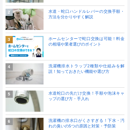
水道・蛇口ハンドルレバーの交換手順・
2
方法を分かりやすく解説
ホームセンターで蛇口交換は可能！料金
3
の相場や業者選びのポイント
洗濯機排水トラップ2種類や仕組みを解
4
説！知っておきたい機能や選び方
水道蛇口の先だけ交換！手順や泡沫キャ
5
ップの選び方・手入れ
洗濯機の排水口がくさすぎる！下水・汚
6
れの臭いの5つの原因と対策・予防策