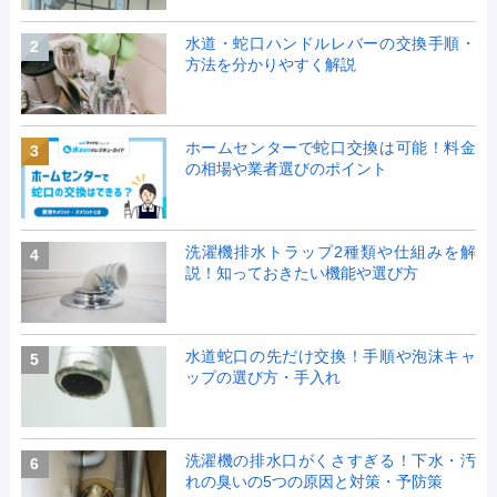
水道・蛇口ハンドルレバーの交換手順・
2
方法を分かりやすく解説
ホームセンターで蛇口交換は可能！料金
3
の相場や業者選びのポイント
洗濯機排水トラップ2種類や仕組みを解
4
説！知っておきたい機能や選び方
水道蛇口の先だけ交換！手順や泡沫キャ
5
ップの選び方・手入れ
洗濯機の排水口がくさすぎる！下水・汚
6
れの臭いの5つの原因と対策・予防策