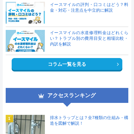
イースマイルの評判・口コミはどう？料
金・対応・注意点を中立的に解説
イースマイルの水道修理料金はどれくら
い？トラブル別の費用目安と相場比較・
内訳を解説
コラム一覧を見る
アクセスランキング
排水トラップとは？全7種類の仕組み・構
1
造を図解で解説！