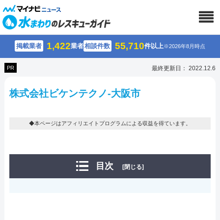
1,422
55,710
掲載業者
業者
相談件数
件以上
※2026年8月時点
PR
最終更新日： 2022.12.6
株式会社ビケンテクノ-大阪市
◆本ページはアフィリエイトプログラムによる収益を得ています。
目次
[閉じる]