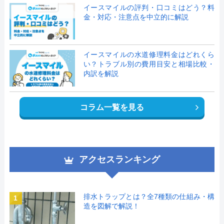
イースマイルの評判・口コミはどう？料
金・対応・注意点を中立的に解説
イースマイルの水道修理料金はどれくら
い？トラブル別の費用目安と相場比較・
内訳を解説
コラム一覧を見る
アクセスランキング
排水トラップとは？全7種類の仕組み・構
1
造を図解で解説！