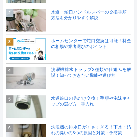
水道・蛇口ハンドルレバーの交換手順・
2
方法を分かりやすく解説
ホームセンターで蛇口交換は可能！料金
3
の相場や業者選びのポイント
洗濯機排水トラップ2種類や仕組みを解
4
説！知っておきたい機能や選び方
水道蛇口の先だけ交換！手順や泡沫キャ
5
ップの選び方・手入れ
洗濯機の排水口がくさすぎる！下水・汚
6
れの臭いの5つの原因と対策・予防策