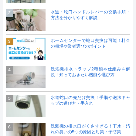
水道・蛇口ハンドルレバーの交換手順・
2
方法を分かりやすく解説
ホームセンターで蛇口交換は可能！料金
3
の相場や業者選びのポイント
洗濯機排水トラップ2種類や仕組みを解
4
説！知っておきたい機能や選び方
水道蛇口の先だけ交換！手順や泡沫キャ
5
ップの選び方・手入れ
洗濯機の排水口がくさすぎる！下水・汚
6
れの臭いの5つの原因と対策・予防策