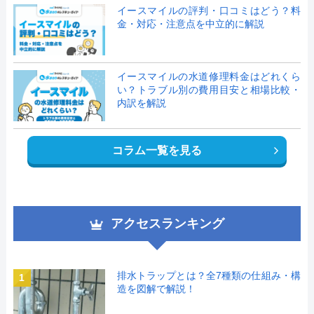
イースマイルの評判・口コミはどう？料
金・対応・注意点を中立的に解説
イースマイルの水道修理料金はどれくら
い？トラブル別の費用目安と相場比較・
内訳を解説
コラム一覧を見る
アクセスランキング
排水トラップとは？全7種類の仕組み・構
1
造を図解で解説！