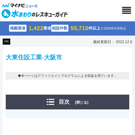
1,422
55,710
掲載業者
業者
相談件数
件以上
※2026年8月時点
PR
最終更新日： 2022.12.6
大東住設工業-大阪市
◆本ページはアフィリエイトプログラムによる収益を得ています。
目次
[閉じる]