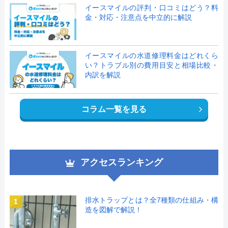
イースマイルの評判・口コミはどう？料
金・対応・注意点を中立的に解説
イースマイルの水道修理料金はどれくら
い？トラブル別の費用目安と相場比較・
内訳を解説
コラム一覧を見る
アクセスランキング
排水トラップとは？全7種類の仕組み・構
1
造を図解で解説！