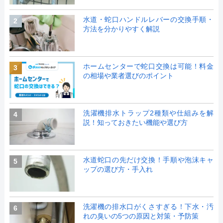
水道・蛇口ハンドルレバーの交換手順・
2
方法を分かりやすく解説
ホームセンターで蛇口交換は可能！料金
3
の相場や業者選びのポイント
洗濯機排水トラップ2種類や仕組みを解
4
説！知っておきたい機能や選び方
水道蛇口の先だけ交換！手順や泡沫キャ
5
ップの選び方・手入れ
洗濯機の排水口がくさすぎる！下水・汚
6
れの臭いの5つの原因と対策・予防策