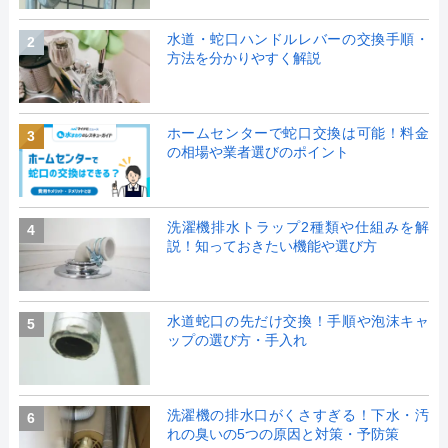
水道・蛇口ハンドルレバーの交換手順・
2
方法を分かりやすく解説
ホームセンターで蛇口交換は可能！料金
3
の相場や業者選びのポイント
洗濯機排水トラップ2種類や仕組みを解
4
説！知っておきたい機能や選び方
水道蛇口の先だけ交換！手順や泡沫キャ
5
ップの選び方・手入れ
洗濯機の排水口がくさすぎる！下水・汚
6
れの臭いの5つの原因と対策・予防策