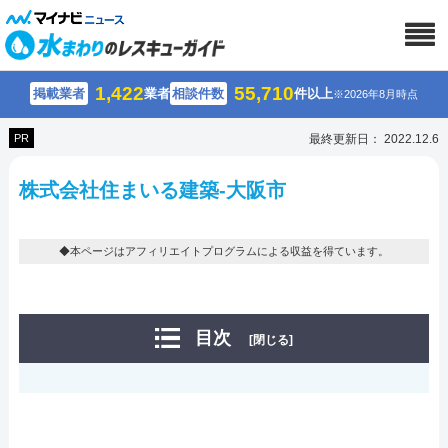
1,422
55,710
掲載業者
業者
相談件数
件以上
※2026年8月時点
PR
最終更新日： 2022.12.6
株式会社住まいる建築-大阪市
◆本ページはアフィリエイトプログラムによる収益を得ています。
目次
[閉じる]