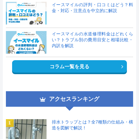
イースマイルの評判・口コミはどう？料
金・対応・注意点を中立的に解説
イースマイルの水道修理料金はどれくら
い？トラブル別の費用目安と相場比較・
内訳を解説
コラム一覧を見る
アクセスランキング
排水トラップとは？全7種類の仕組み・構
1
造を図解で解説！