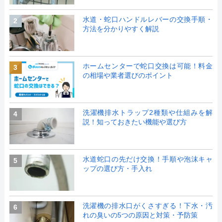
水道・蛇口ハンドルレバーの交換手順・
2
方法を分かりやすく解説
ホームセンターで蛇口交換は可能！料金
3
の相場や業者選びのポイント
洗濯機排水トラップ2種類や仕組みを解
4
説！知っておきたい機能や選び方
水道蛇口の先だけ交換！手順や泡沫キャ
5
ップの選び方・手入れ
洗濯機の排水口がくさすぎる！下水・汚
6
れの臭いの5つの原因と対策・予防策