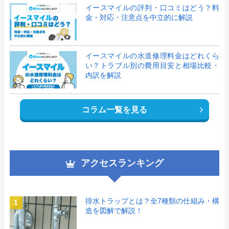
イースマイルの評判・口コミはどう？料
金・対応・注意点を中立的に解説
イースマイルの水道修理料金はどれくら
い？トラブル別の費用目安と相場比較・
内訳を解説
コラム一覧を見る
アクセスランキング
排水トラップとは？全7種類の仕組み・構
1
造を図解で解説！