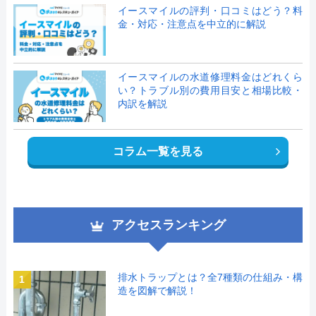
イースマイルの評判・口コミはどう？料
金・対応・注意点を中立的に解説
イースマイルの水道修理料金はどれくら
い？トラブル別の費用目安と相場比較・
内訳を解説
コラム一覧を見る
アクセスランキング
排水トラップとは？全7種類の仕組み・構
1
造を図解で解説！