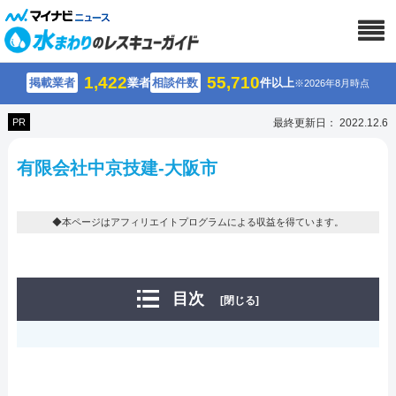
1,422
55,710
掲載業者
業者
相談件数
件以上
※2026年8月時点
PR
最終更新日： 2022.12.6
有限会社中京技建-大阪市
◆本ページはアフィリエイトプログラムによる収益を得ています。
目次
[閉じる]