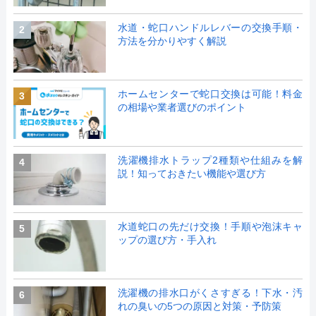
水道・蛇口ハンドルレバーの交換手順・
2
方法を分かりやすく解説
ホームセンターで蛇口交換は可能！料金
3
の相場や業者選びのポイント
洗濯機排水トラップ2種類や仕組みを解
4
説！知っておきたい機能や選び方
水道蛇口の先だけ交換！手順や泡沫キャ
5
ップの選び方・手入れ
洗濯機の排水口がくさすぎる！下水・汚
6
れの臭いの5つの原因と対策・予防策