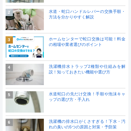
水道・蛇口ハンドルレバーの交換手順・
2
方法を分かりやすく解説
ホームセンターで蛇口交換は可能！料金
3
の相場や業者選びのポイント
洗濯機排水トラップ2種類や仕組みを解
4
説！知っておきたい機能や選び方
水道蛇口の先だけ交換！手順や泡沫キャ
5
ップの選び方・手入れ
洗濯機の排水口がくさすぎる！下水・汚
6
れの臭いの5つの原因と対策・予防策