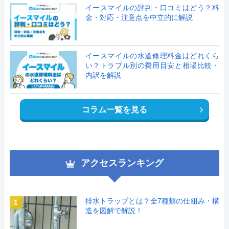
イースマイルの評判・口コミはどう？料
金・対応・注意点を中立的に解説
イースマイルの水道修理料金はどれくら
い？トラブル別の費用目安と相場比較・
内訳を解説
コラム一覧を見る
アクセスランキング
排水トラップとは？全7種類の仕組み・構
1
造を図解で解説！