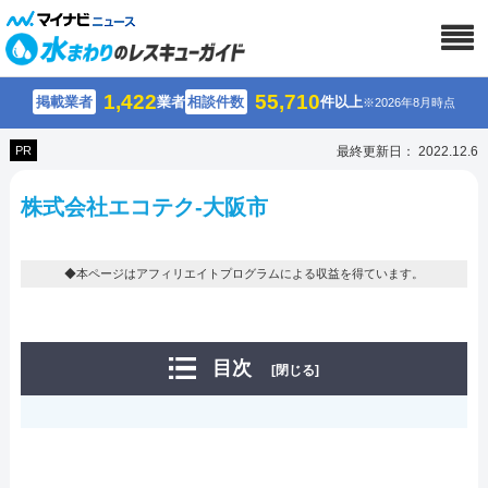
1,422
55,710
掲載業者
業者
相談件数
件以上
※2026年8月時点
PR
最終更新日： 2022.12.6
株式会社エコテク-大阪市
◆本ページはアフィリエイトプログラムによる収益を得ています。
目次
[閉じる]