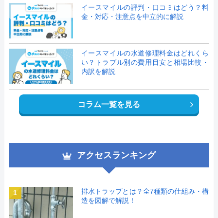
イースマイルの評判・口コミはどう？料
金・対応・注意点を中立的に解説
イースマイルの水道修理料金はどれくら
い？トラブル別の費用目安と相場比較・
内訳を解説
コラム一覧を見る
アクセスランキング
排水トラップとは？全7種類の仕組み・構
1
造を図解で解説！