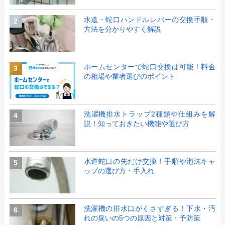
水道・蛇口ハンドルレバーの交換手順・
2
方法を分かりやすく解説
ホームセンターで蛇口交換は可能！料金
3
の相場や業者選びのポイント
洗濯機排水トラップ2種類や仕組みを解
4
説！知っておきたい機能や選び方
水道蛇口の先だけ交換！手順や泡沫キャ
5
ップの選び方・手入れ
洗濯機の排水口がくさすぎる！下水・汚
6
れの臭いの5つの原因と対策・予防策