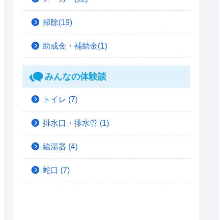
掃除(19)
助成金・補助金(1)
みんなの体験談
トイレ
(7)
排水口・排水管
(1)
給湯器
(4)
蛇口
(7)