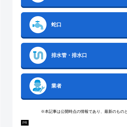
蛇口
排水管・排水口
業者
※本記事は公開時点の情報であり、最新のもの
PR