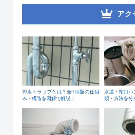
アク
1
2
排水トラップとは？全7種類の仕組
水道・蛇口ハ
み・構造を図解で解説！
順・方法を分
4
5