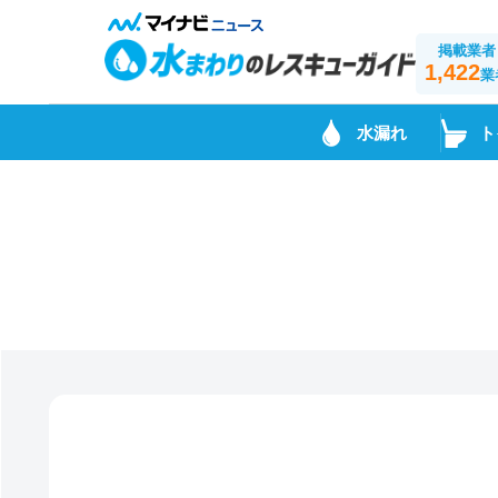
掲載業者
1,422
業
水漏れ
ト