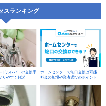
セスランキング
3
ンドルレバーの交換手
ホームセンターで蛇口交換は可能！
かりやすく解説
料金の相場や業者選びのポイント
6