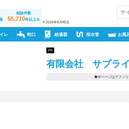
相談件数
55,710
者
件以上
※
※2026年8月時点
イレ
蛇口
給湯器
排水管
お風
PR
有限会社 サプライ
◆本ページはアフィリ