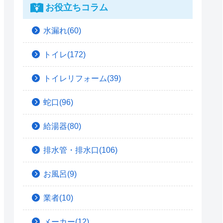
お役立ちコラム
水漏れ(60)
トイレ(172)
トイレリフォーム(39)
蛇口(96)
給湯器(80)
排水管・排水口(106)
お風呂(9)
業者(10)
メーカー(12)