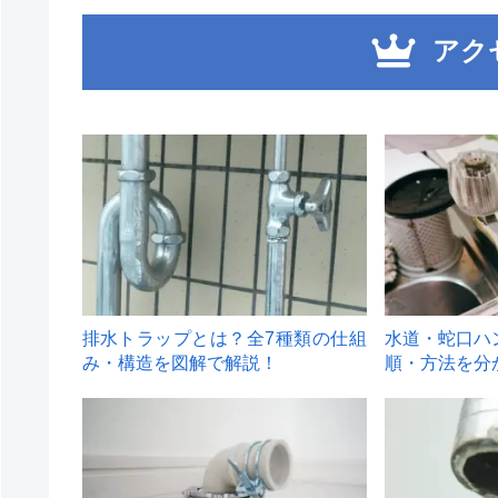
アク
1
2
排水トラップとは？全7種類の仕組
水道・蛇口ハ
み・構造を図解で解説！
順・方法を分
4
5