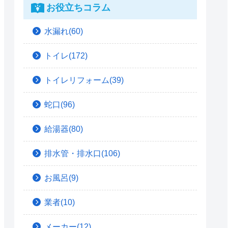
お役立ちコラム
水漏れ(60)
トイレ(172)
トイレリフォーム(39)
蛇口(96)
給湯器(80)
排水管・排水口(106)
お風呂(9)
業者(10)
メーカー(12)