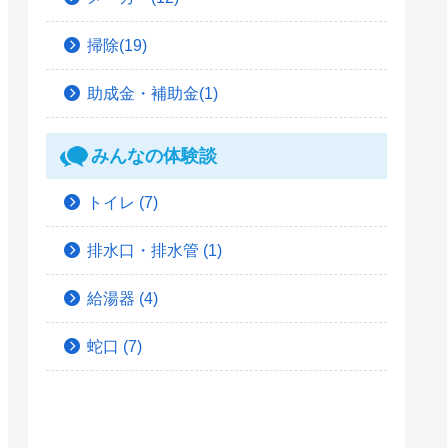
掃除(19)
助成金・補助金(1)
みんなの体験談
トイレ
(7)
排水口・排水管
(1)
給湯器
(4)
蛇口
(7)