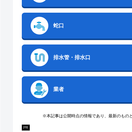
蛇口
排水管・排水口
業者
※本記事は公開時点の情報であり、最新のもの
PR