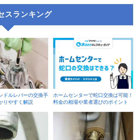
セスランキング
3
ンドルレバーの交換手
ホームセンターで蛇口交換は可能！
かりやすく解説
料金の相場や業者選びのポイント
6