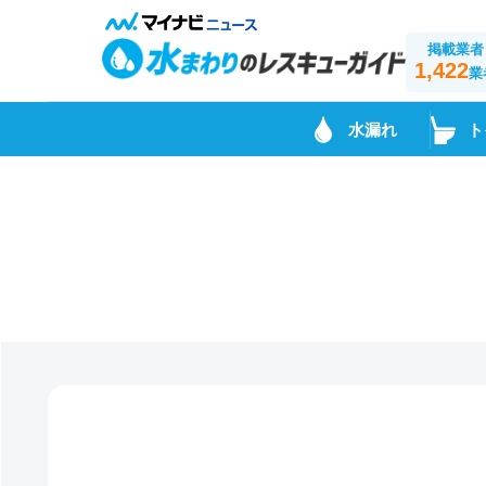
掲載業者
1,422
業
水漏れ
ト