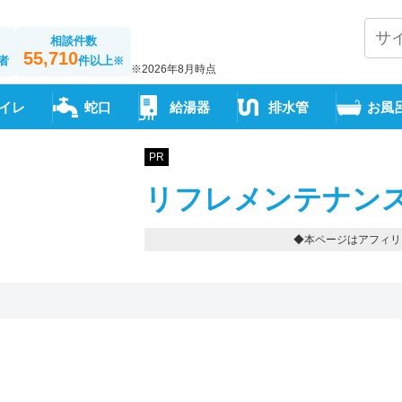
相談件数
55,710
者
件以上
※
※2026年8月時点
イレ
蛇口
給湯器
排水管
お風
PR
リフレメンテナンス
◆本ページはアフィリ