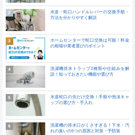
水道・蛇口ハンドルレバーの交換手順・
2
方法を分かりやすく解説
ホームセンターで蛇口交換は可能！料金
3
の相場や業者選びのポイント
洗濯機排水トラップ2種類や仕組みを解
4
説！知っておきたい機能や選び方
水道蛇口の先だけ交換！手順や泡沫キャ
5
ップの選び方・手入れ
洗濯機の排水口がくさすぎる！下水・汚
6
れの臭いの5つの原因と対策・予防策