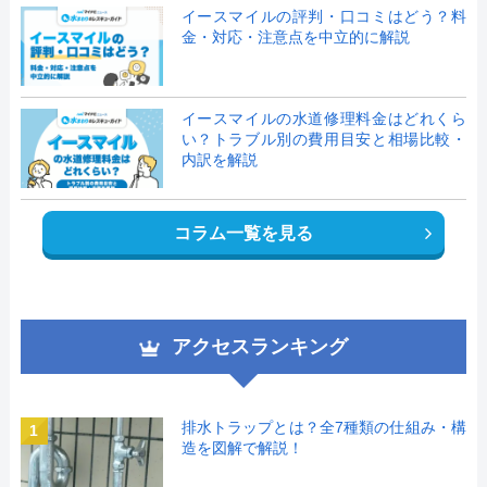
イースマイルの評判・口コミはどう？料
金・対応・注意点を中立的に解説
イースマイルの水道修理料金はどれくら
い？トラブル別の費用目安と相場比較・
内訳を解説
コラム一覧を見る
アクセスランキング
排水トラップとは？全7種類の仕組み・構
1
造を図解で解説！