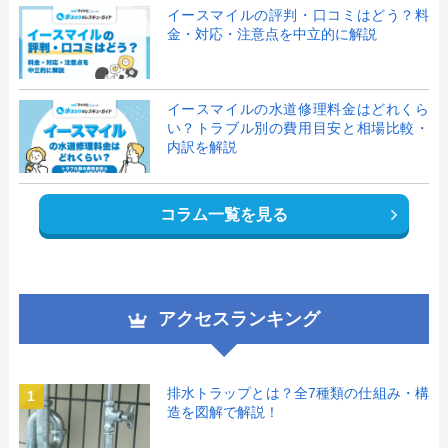
イースマイルの評判・口コミはどう？料
金・対応・注意点を中立的に解説
イースマイルの水道修理料金はどれくら
い？トラブル別の費用目安と相場比較・
内訳を解説
コラム一覧を見る
アクセスランキング
排水トラップとは？全7種類の仕組み・構
1
造を図解で解説！