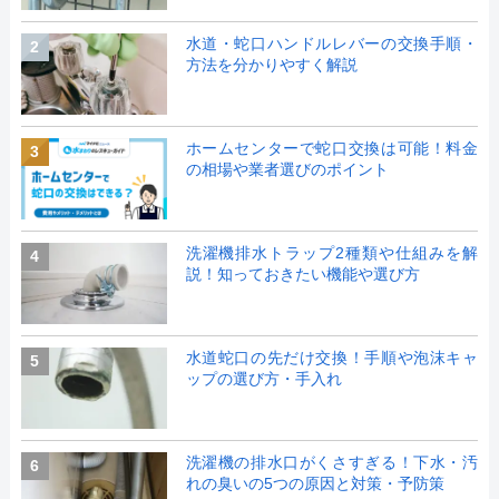
水道・蛇口ハンドルレバーの交換手順・
2
方法を分かりやすく解説
ホームセンターで蛇口交換は可能！料金
3
の相場や業者選びのポイント
洗濯機排水トラップ2種類や仕組みを解
4
説！知っておきたい機能や選び方
水道蛇口の先だけ交換！手順や泡沫キャ
5
ップの選び方・手入れ
洗濯機の排水口がくさすぎる！下水・汚
6
れの臭いの5つの原因と対策・予防策