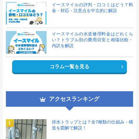
イースマイルの評判・口コミはどう？料
金・対応・注意点を中立的に解説
イースマイルの水道修理料金はどれくら
い？トラブル別の費用目安と相場比較・
内訳を解説
コラム一覧を見る
アクセスランキング
排水トラップとは？全7種類の仕組み・構
1
造を図解で解説！