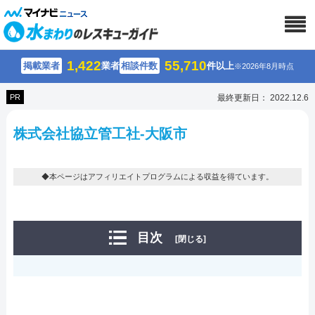
1,422
55,710
掲載業者
業者
相談件数
件以上
※2026年8月時点
PR
最終更新日： 2022.12.6
株式会社協立管工社-大阪市
◆本ページはアフィリエイトプログラムによる収益を得ています。
目次
[閉じる]