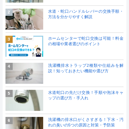
水道・蛇口ハンドルレバーの交換手順・
2
方法を分かりやすく解説
ホームセンターで蛇口交換は可能！料金
3
の相場や業者選びのポイント
洗濯機排水トラップ2種類や仕組みを解
4
説！知っておきたい機能や選び方
水道蛇口の先だけ交換！手順や泡沫キャ
5
ップの選び方・手入れ
洗濯機の排水口がくさすぎる！下水・汚
6
れの臭いの5つの原因と対策・予防策