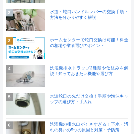
水道・蛇口ハンドルレバーの交換手順・
2
方法を分かりやすく解説
ホームセンターで蛇口交換は可能！料金
3
の相場や業者選びのポイント
洗濯機排水トラップ2種類や仕組みを解
4
説！知っておきたい機能や選び方
水道蛇口の先だけ交換！手順や泡沫キャ
5
ップの選び方・手入れ
洗濯機の排水口がくさすぎる！下水・汚
6
れの臭いの5つの原因と対策・予防策