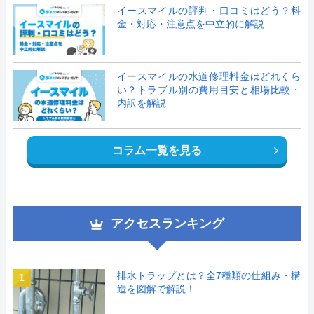
イースマイルの評判・口コミはどう？料
金・対応・注意点を中立的に解説
イースマイルの水道修理料金はどれくら
い？トラブル別の費用目安と相場比較・
内訳を解説
コラム一覧を見る
アクセスランキング
排水トラップとは？全7種類の仕組み・構
1
造を図解で解説！