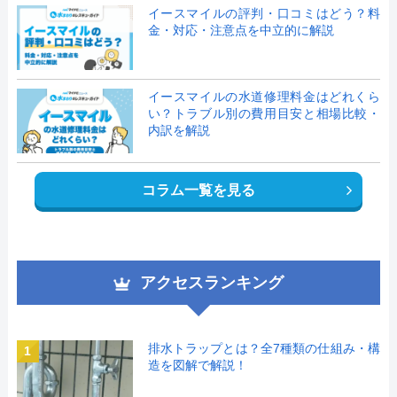
イースマイルの評判・口コミはどう？料
金・対応・注意点を中立的に解説
イースマイルの水道修理料金はどれくら
い？トラブル別の費用目安と相場比較・
内訳を解説
コラム一覧を見る
アクセスランキング
排水トラップとは？全7種類の仕組み・構
1
造を図解で解説！