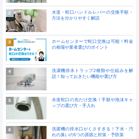
水道・蛇口ハンドルレバーの交換手順・
2
方法を分かりやすく解説
ホームセンターで蛇口交換は可能！料金
3
の相場や業者選びのポイント
洗濯機排水トラップ2種類や仕組みを解
4
説！知っておきたい機能や選び方
水道蛇口の先だけ交換！手順や泡沫キャ
5
ップの選び方・手入れ
洗濯機の排水口がくさすぎる！下水・汚
6
れの臭いの5つの原因と対策・予防策