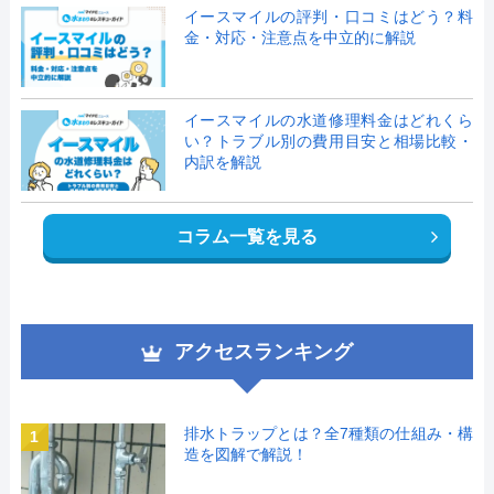
イースマイルの評判・口コミはどう？料
金・対応・注意点を中立的に解説
イースマイルの水道修理料金はどれくら
い？トラブル別の費用目安と相場比較・
内訳を解説
コラム一覧を見る
アクセスランキング
排水トラップとは？全7種類の仕組み・構
1
造を図解で解説！