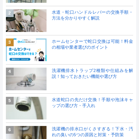
水道・蛇口ハンドルレバーの交換手順・
2
方法を分かりやすく解説
ホームセンターで蛇口交換は可能！料金
3
の相場や業者選びのポイント
洗濯機排水トラップ2種類や仕組みを解
4
説！知っておきたい機能や選び方
水道蛇口の先だけ交換！手順や泡沫キャ
5
ップの選び方・手入れ
洗濯機の排水口がくさすぎる！下水・汚
6
れの臭いの5つの原因と対策・予防策