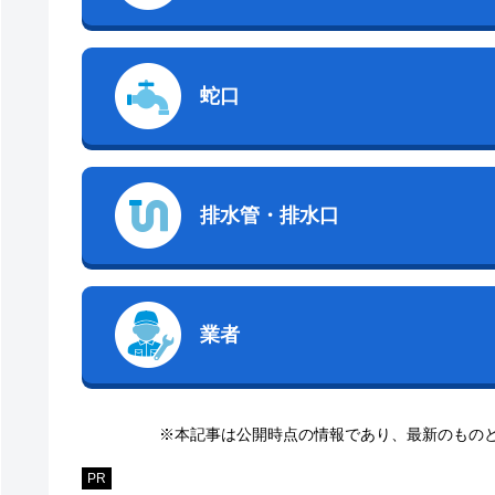
蛇口
排水管・排水口
業者
※本記事は公開時点の情報であり、最新のもの
PR