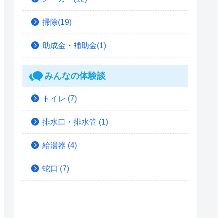
掃除(19)
助成金・補助金(1)
みんなの体験談
トイレ
(7)
排水口・排水管
(1)
給湯器
(4)
蛇口
(7)