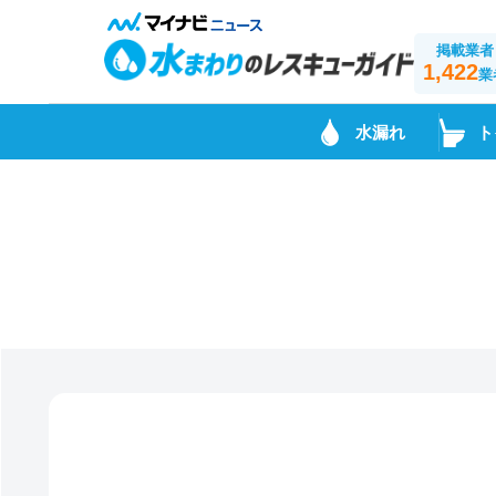
掲載業者
1,422
業
水漏れ
ト