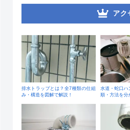
アク
1
2
排水トラップとは？全7種類の仕組
水道・蛇口ハ
み・構造を図解で解説！
順・方法を分
4
5