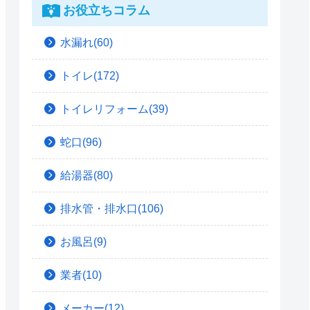
お役立ちコラム
水漏れ(60)
トイレ(172)
トイレリフォーム(39)
蛇口(96)
給湯器(80)
排水管・排水口(106)
お風呂(9)
業者(10)
メーカー(12)