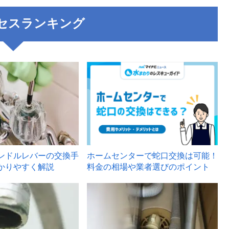
セスランキング
3
ンドルレバーの交換手
ホームセンターで蛇口交換は可能！
かりやすく解説
料金の相場や業者選びのポイント
6