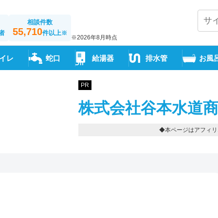
相談件数
55,710
者
件以上
※
※2026年8月時点
イレ
蛇口
給湯器
排水管
お風
PR
株式会社谷本水道商
◆本ページはアフィリ