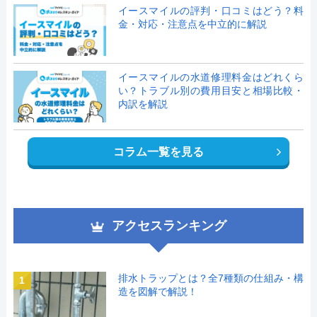
イースマイルの評判・口コミはどう？料
金・対応・注意点を中立的に解説
イースマイルの水道修理料金はどれくら
い？トラブル別の費用目安と相場比較・
内訳を解説
コラム一覧を見る
アクセスランキング
排水トラップとは？全7種類の仕組み・構
1
造を図解で解説！