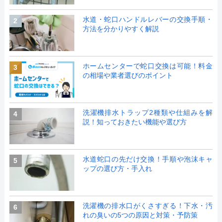
水道・蛇口ハンドルレバーの交換手順・
2
方法を分かりやすく解説
ホームセンターで蛇口交換は可能！料金
3
の相場や業者選びのポイント
洗濯機排水トラップ2種類や仕組みを解
4
説！知っておきたい機能や選び方
水道蛇口の先だけ交換！手順や泡沫キャ
5
ップの選び方・手入れ
洗濯機の排水口がくさすぎる！下水・汚
6
れの臭いの5つの原因と対策・予防策