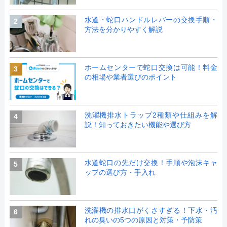
水道・蛇口ハンドルレバーの交換手順・
2
方法を分かりやすく解説
ホームセンターで蛇口交換は可能！料金
3
の相場や業者選びのポイント
洗濯機排水トラップ2種類や仕組みを解
4
説！知っておきたい機能や選び方
水道蛇口の先だけ交換！手順や泡沫キャ
5
ップの選び方・手入れ
洗濯機の排水口がくさすぎる！下水・汚
6
れの臭いの5つの原因と対策・予防策