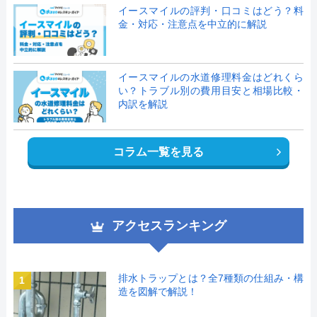
イースマイルの評判・口コミはどう？料
金・対応・注意点を中立的に解説
イースマイルの水道修理料金はどれくら
い？トラブル別の費用目安と相場比較・
内訳を解説
コラム一覧を見る
アクセスランキング
排水トラップとは？全7種類の仕組み・構
1
造を図解で解説！