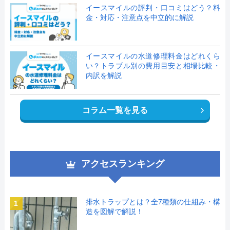
イースマイルの評判・口コミはどう？料
金・対応・注意点を中立的に解説
イースマイルの水道修理料金はどれくら
い？トラブル別の費用目安と相場比較・
内訳を解説
コラム一覧を見る
アクセスランキング
排水トラップとは？全7種類の仕組み・構
1
造を図解で解説！