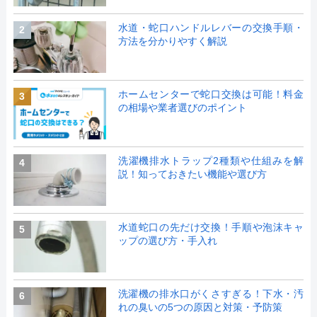
水道・蛇口ハンドルレバーの交換手順・
2
方法を分かりやすく解説
ホームセンターで蛇口交換は可能！料金
3
の相場や業者選びのポイント
洗濯機排水トラップ2種類や仕組みを解
4
説！知っておきたい機能や選び方
水道蛇口の先だけ交換！手順や泡沫キャ
5
ップの選び方・手入れ
洗濯機の排水口がくさすぎる！下水・汚
6
れの臭いの5つの原因と対策・予防策